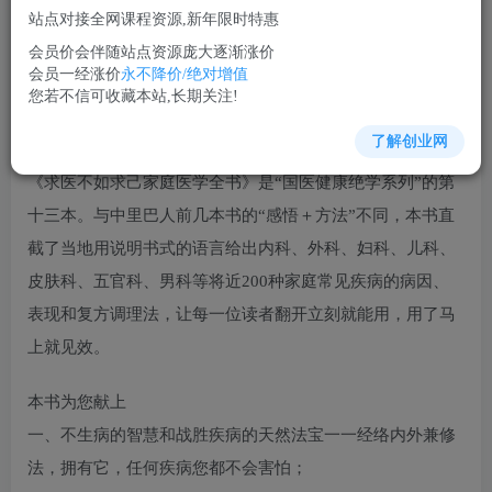
站点对接全网课程资源,新年限时特惠
立即购买
会员价会伴随站点资源庞大逐渐涨价
您当前未登录！建议登陆后购买，可保存购买订单
会员一经涨价
永不降价/绝对增值
您若不信可收藏本站,长期关注!
了解创业网
内容简介
《求医不如求己家庭医学全书》是“国医健康绝学系列”的第
十三本。与中里巴人前几本书的“感悟＋方法”不同，本书直
截了当地用说明书式的语言给出内科、外科、妇科、儿科、
皮肤科、五官科、男科等将近200种家庭常见疾病的病因、
表现和复方调理法，让每一位读者翻开立刻就能用，用了马
上就见效。
本书为您献上
一、不生病的智慧和战胜疾病的天然法宝一一经络内外兼修
法，拥有它，任何疾病您都不会害怕；