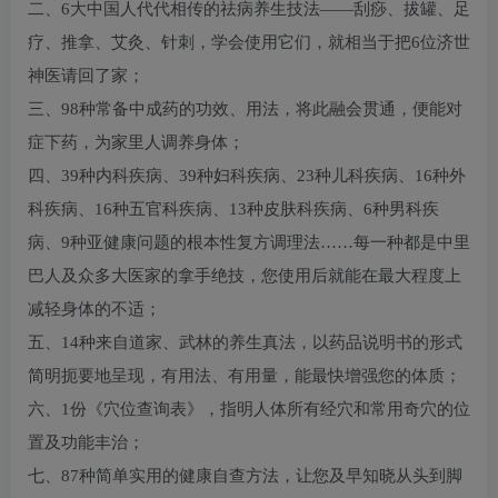
二、6大中国人代代相传的祛病养生技法——刮痧、拔罐、足
疗、推拿、艾灸、针刺，学会使用它们，就相当于把6位济世
神医请回了家；
三、98种常备中成药的功效、用法，将此融会贯通，便能对
症下药，为家里人调养身体；
四、39种内科疾病、39种妇科疾病、23种儿科疾病、16种外
科疾病、16种五官科疾病、13种皮肤科疾病、6种男科疾
病、9种亚健康问题的根本性复方调理法……每一种都是中里
巴人及众多大医家的拿手绝技，您使用后就能在最大程度上
减轻身体的不适；
五、14种来自道家、武林的养生真法，以药品说明书的形式
简明扼要地呈现，有用法、有用量，能最快增强您的体质；
六、1份《穴位查询表》，指明人体所有经穴和常用奇穴的位
置及功能丰治；
七、87种简单实用的健康自查方法，让您及早知晓从头到脚