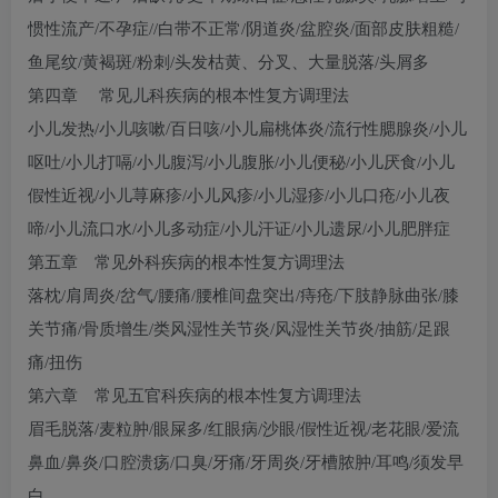
惯性流产/不孕症//白带不正常/阴道炎/盆腔炎/面部皮肤粗糙/
鱼尾纹/黄褐斑/粉刺/头发枯黄、分叉、大量脱落/头屑多
第四章 常见儿科疾病的根本性复方调理法
小儿发热/小儿咳嗽/百日咳/小儿扁桃体炎/流行性腮腺炎/小儿
呕吐/小儿打嗝/小儿腹泻/小儿腹胀/小儿便秘/小儿厌食/小儿
假性近视/小儿荨麻疹/小儿风疹/小儿湿疹/小儿口疮/小儿夜
啼/小儿流口水/小儿多动症/小儿汗证/小儿遗尿/小儿肥胖症
第五章 常见外科疾病的根本性复方调理法
落枕/肩周炎/岔气/腰痛/腰椎间盘突出/痔疮/下肢静脉曲张/膝
关节痛/骨质增生/类风湿性关节炎/风湿性关节炎/抽筋/足跟
痛/扭伤
第六章 常见五官科疾病的根本性复方调理法
眉毛脱落/麦粒肿/眼屎多/红眼病/沙眼/假性近视/老花眼/爱流
鼻血/鼻炎/口腔溃疡/口臭/牙痛/牙周炎/牙槽脓肿/耳鸣/须发早
白