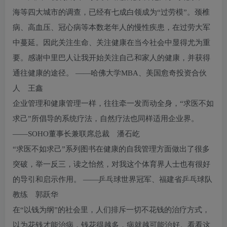
海等四大城市的调查，已经有七成白领成为“过劳模”。颈椎
病、高血压、冠心病等本数老年人的慢性疾患，在过劳大军
中蔓延。因此关注生命、关注健康在当今社会中显得尤为重
要。感谢中里巴人让我开始关注自己和家人的健康，并获得
通往健康的途径。 ——哈佛大学MBA、美国愈奇投资合伙
人 王鑫
企业管理和健康管理一样，往往牵一发而动全身，“求医不如
求己”所倡导的系统疗法，自然疗法也同样适用企业界。
——SOHO董事长兼联席总裁 潘石屹
“求医不如求己”系列图书在健康的自我管理方面做出了很多
突破，举一反三，读之怡然，对我这个体育界人士也有很好
的导引和启示作用。 ——乒乓球世界冠军、福建省乒乓球队
教练 郭跃华
在“以钱为纲”的社会里，人们排斥一切不花钱的治疗方式，
以为花钱才能治病，钱花得越多，病就越可能治好。看看这