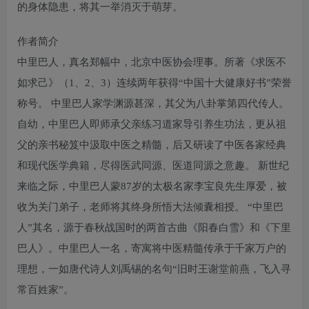
的身体隐患，将其一举消灭于萌芽。
作者简介
中里巴人，真名郑幅中，北京中医协会理事。所著《求医不
如求己》（1、2、3）连续两年获得“中国十大健康好书”荣誉
称号。 中里巴人家学渊源甚深，其父为八卦掌第四代传人。
自幼，中里巴人即师承父亲练习道家导引养生功法，更从祖
父的亲书秘笈中汲取中医之精髓，后又研读了中医各家经典
和现代医学典籍，尽得医武同源、医道同源之意趣。 新世纪
来临之际，中里巴人蒙87岁的太极名家李宝良先生厚爱，被
收为关门弟子，老师将其终身所悟大法倾囊相授。 “中里巴
人”其名，源于春秋战国时的两首古曲《阳春白雪》和《下里
巴人》。中里巴人一名，寄寓将中医精髓传承于千家万户的
理想，一如唐代诗人刘禹锡的名句“旧时王谢堂前燕，飞入寻
常百姓家”。