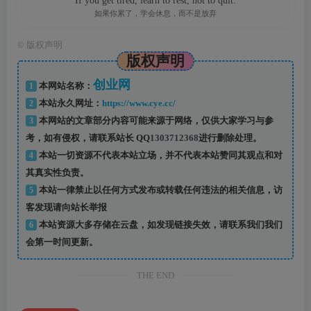
If you get tired, learn to rest, not to quit.
如果你累了，学会休息，而不是放弃
©
版权声明
版权声明
创业网
1
本网站名称：
2
本站永久网址：
https://www.cye.cc/
3
本网站的文章部分内容可能来源于网络，仅供大家学习与参
考，如有侵权，请联系站长 QQ
1303712368
进行删除处理。
4
本站一切资源不代表本站立场，并不代表本站赞同其观点和对
其真实性负责。
5
本站一律禁止以任何方式发布或转载任何违法的相关信息，访
客发现请向站长举报
6
本站资源大多存储在云盘，如发现链接失效，请联系我们我们
会第一时间更新。
THE END