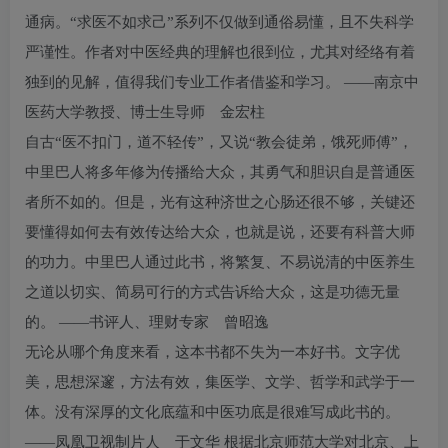
通病。“求医不如求己”系列不仅做到通俗易懂，且不失科学
严谨性。作者对中医经典的理解也很到位，尤其对经络有着
独到的见解，值得我们专业工作者借鉴和学习。 ——南京中
医药大学教授、博士生导师 金宏柱
自古“医不扣门，道不轻传”，又说“教会徒弟，饿死师傅”，
中里巴人将多年修为传播给大众，其勇气和胆识自是普通医
者所不如的。但是，光有这种济世之心肠还很不够，关键还
要懂得如何去有效传达给大众，也就是说，还要有科普大师
的功力。中里巴人通过此书，将繁复、不易说清的中医养生
之道以切实、简易可行的方式告诉给大众，这是功德无量
的。 ——书评人、理财专家 曾昭逸
无论从哪个角度来看，这本书都不失为一本好书。文字优
美，思想深邃，方法有效，集医学、文学、哲学和武学于一
体。没有深厚的文化底蕴和中医功底是很难写成此书的。
——凤凰卫视制片人 于文华 根据北京师范大学对北京、上