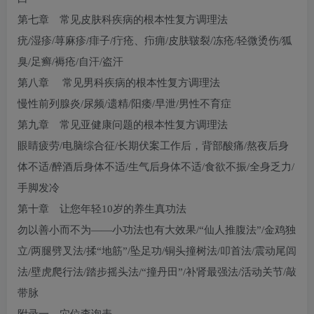
第七章 常见皮肤科疾病的根本性复方调理法
疣/湿疹/荨麻疹/痱子/疔疮、疖痈/皮肤皲裂/冻疮/轻微烫伤/狐
臭/足癣/褥疮/自汗/盗汗
第八章 常见男科疾病的根本性复方调理法
慢性前列腺炎/尿频/遗精/阳痿/早泄/男性不育症
第九章 常见亚健康问题的根本性复方调理法
眼睛疲劳/电脑综合征/长期伏案工作后，背部酸痛/熬夜后身
体不适/醉酒后身体不适/生气后身体不适/食欲不振/全身乏力/
手脚发冷
第十章 让您年轻10岁的养生真功法
勿以善小而不为——小功法也有大效果/“仙人推腹法”/金鸡独
立/两腿劈叉法/揉“地筋”/坠足功/铜头撞树法/叩首法/震动尾闾
法/壁虎爬行法/踏步摇头法/“撞丹田”/补肾最强法/活动关节/敲
带脉