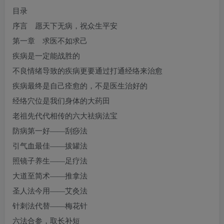
目录
序言 愿天下无病，祝众生平安
第一章 求医不如求己
疾病是一定能战胜的
不良情绪导致的疾病更要通过打通经络来治愈
疾病最终是自己痊愈的，不是医生治好的
经络穴位是我们身体的大药田
老祖先代代相传的六大祛病法宝
防病第一好——刮痧法
引气血最佳——拔罐法
照镜子养生——足疗法
大道至简术——推拿法
圣人法今用——艾灸法
针刺法代替——梅花针
六法合参，取长补短