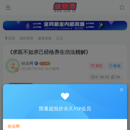
首页
成长教育
健康讲座
正文
《求医不如求己经络养生功法精解》
创业网
关注
私信
2022年7月24日 19:25发布
0
18
30
付费资源
《求医不如求己经络养生功法精解》
此内容为付费资源，请付费后查看
5
限量超低价永久VIP会员
￥
免费
超级会员
创业网