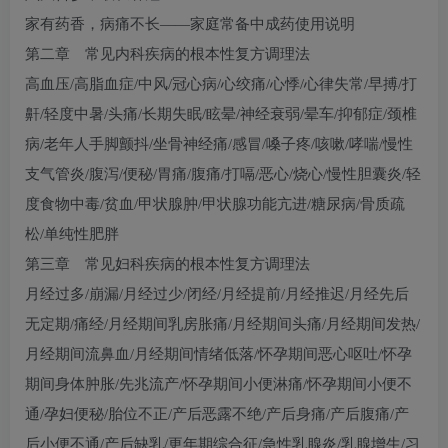
家有药香，病痛不长——家庭常备中成药使用说明
第二章 常见内科疾病的根本性复方调理法
高血压/高脂血症/中风/冠心病/心绞痛/心悸/心律失常/早搏/打
鼾/轻度中暑/头痛/长期失眠/眩晕/神经衰弱/晕车/抑郁症/颈椎
病/老年人手脚颤抖/坐骨神经痛/感冒/嗓子疼/咳嗽/哮喘/慢性
支气管炎/腹泻/便秘/胃痛/腹痛/打嗝/恶心/烧心/慢性胆囊炎/轻
度食物中毒/贫血/甲状腺肿/甲状腺功能亢进/糖尿病/骨质疏
松/单纯性肥胖
第三章 常见妇科疾病的根本性复方调理法
月经过多/崩漏/月经过少/闭经/月经提前/月经推迟/月经先后
无定期/痛经/月经期间乳房胀痛/月经期间头痛/月经期间发热/
月经期间流鼻血/月经期间情绪低落/怀孕期间恶心呕吐/怀孕
期间身体肿胀/先兆流产/怀孕期间小便淋痛/怀孕期间小便不
通/孕妇便秘/胎位不正/产后恶露不绝/产后身痛/产后腹痛/产
后小便不通/产后缺乳/更年期综合征/急性乳腺炎/乳腺增生/习