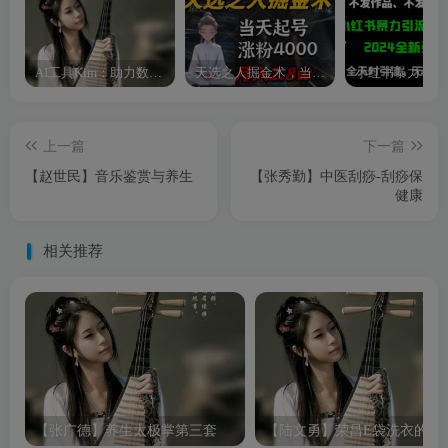
AI工具Kim：助力数字化转型的智能助手
天选之人掘金术，当天起号，7条作品涨粉4000+，单月变现2.8w天选之人掘…
上一篇
下一篇
【赵世民】音乐鉴赏与养生
【张秀勤】中医刮痧-刮痧保
健康
相关推荐
【张广德】养生太极掌第三套
【陆文勇】荣