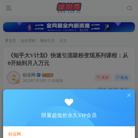
首页
创业课程
吸粉引流
正文
《知乎大V计划》快速引流吸粉变现系列课程：从
0开始到月入万元
创业网
关注
私信
2022年7月19日 15:00更新
0
25
0
付费资源
《知乎大V计划》快速引流吸粉变现系列课程：从0开始到月入万元
限量超低价永久VIP会员
此内容为付费资源，请付费后查看
5
限时特惠
88
￥
￥
创业网