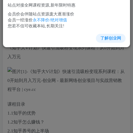
免费
超级会员
站点对接全网课程资源,新年限时特惠
立即购买
会员价会伴随站点资源庞大逐渐涨价
会员一经涨价
永不降价/绝对增值
您当前未登录！建议登陆后购买，可保存购买订单
您若不信可收藏本站,长期关注!
了解创业网
《知乎大V计划》快速引流吸粉变现系列课程：从0开始到月
入万元
课程目录
1.1知乎的优势
1.2知乎怎么赚钱？
2.1知乎养号的上半场