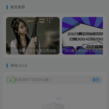
红流量
相关推荐
【思维本能】哲科思维点亮创新
20
评论
抢沙发
欢迎您留下宝贵的见解！
提交