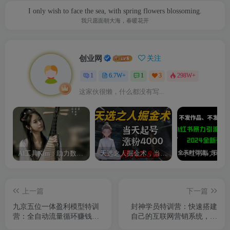
I only wish to face the sea, with spring flowers blossoming.
我只愿面朝大海，春暖花开
创业网
关注
1
6.7W+
1
3
298W+
这家伙很懒，什么都没有写...
AI工具Kim：助力数字化转型的智能助手
天选之人掘金术，当天起号，7条作品涨粉4000+，单月变现2.8w天选之人掘…
上一篇
下一篇
九京五位一体盈利模型特训
封神学员特训营：快速搭建
营：全自动流量循环赚钱系
自己的互联网营销系统，疯
统，月入过万甚至10几万
狂涨精准粉丝，无限复制网