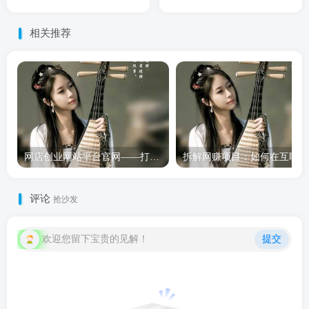
相关推荐
网店创业网站平台官网——打造属于你的电商帝国
拆
评论
抢沙发
欢迎您留下宝贵的见解！
提交