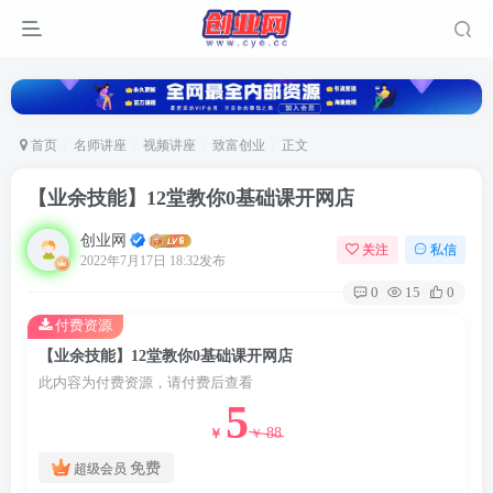
首页
名师讲座
视频讲座
致富创业
正文
【业余技能】12堂教你0基础课开网店
创业网
关注
私信
2022年7月17日 18:32发布
0
15
0
付费资源
【业余技能】12堂教你0基础课开网店
此内容为付费资源，请付费后查看
5
88
￥
￥
免费
超级会员