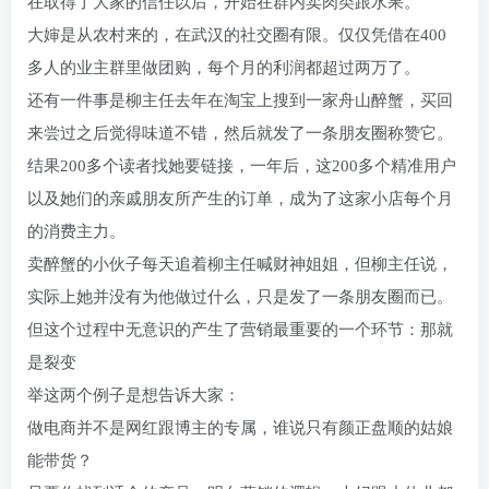
在取得了大家的信任以后，开始在群内卖肉类跟水果。
大婶是从农村来的，在武汉的社交圈有限。仅仅凭借在400
多人的业主群里做团购，每个月的利润都超过两万了。
还有一件事是柳主任去年在淘宝上搜到一家舟山醉蟹，买回
来尝过之后觉得味道不错，然后就发了一条朋友圈称赞它。
结果200多个读者找她要链接，一年后，这200多个精准用户
以及她们的亲戚朋友所产生的订单，成为了这家小店每个月
的消费主力。
卖醉蟹的小伙子每天追着柳主任喊财神姐姐，但柳主任说，
实际上她并没有为他做过什么，只是发了一条朋友圈而已。
但这个过程中无意识的产生了营销最重要的一个环节：那就
是裂变
举这两个例子是想告诉大家：
做电商并不是网红跟博主的专属，谁说只有颜正盘顺的姑娘
能带货？