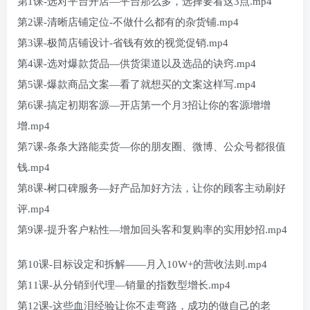
第1课-选对平台开店—平台那么多，选择要看这3点.mp4
第2课-清晰店铺定位-不做什么都有的杂货铺.mp4
第3课-极简店铺设计-省钱有效的视觉促销.mp4
第4课-选对爆款货品—供货渠道以及选品的诀窍.mp4
第5课-爆款商品文案—看了就想买的文案这样写.mp4
第6课-搞定初期客源—开店第一个月3招让你的客源增增
增.mp4
第7课-条条大路能卖货—你的朋友圈、微博、公众号都很值
钱.mp4
第8课-树口碑服务—好产品加好方法，让你的顾客主动刷好
评.mp4
第9课-提升客户粘性—增加回头客和复购率的实用妙招.mp4
第10课-目标设定和拆解——月入10W+的营收法则.mp4
第11课-从分销到代理—销量的指数型增长.mp4
第12课-这些血泪经验让你不走弯路，成功的做自己的老