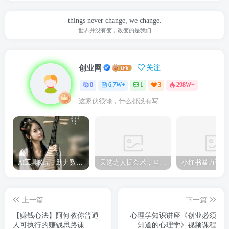
things never change, we change.
世界并没有变，改变的是我们
创业网
关注
0
6.7W+
1
3
298W+
这家伙很懒，什么都没有写...
AI工具Kim：助力数字化转型的智能助手
天选之人掘金术，当天起号，7条作品涨粉4000+，单月变现2.8w天选之人掘…
上一篇
下一篇
【赚钱心法】阿何教你普通
心理学知识讲座《创业必须
人可执行的赚钱思路课
知道的心理学》视频课程