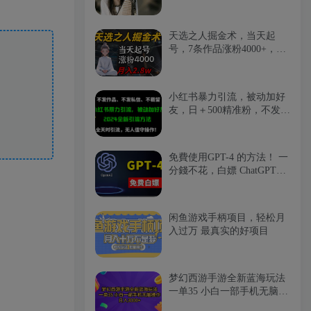
天选之人掘金术，当天起
号，7条作品涨粉4000+，单
月变现2.8w天选之人掘…
小红书暴力引流，被动加好
友，日＋500精准粉，不发作
品，不截流，不发私信
免費使用GPT-4 的方法！ 一
分錢不花，白嫖 ChatGPT专
业版、DALL·E 3等
闲鱼游戏手柄项目，轻松月
入过万 最真实的好项目
梦幻西游手游全新蓝海玩法
一单35 小白一部手机无脑操
作 日入3000+轻轻…