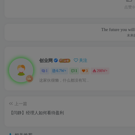
点赞
0
The future you will
未来
创业网
关注
1
6.7W+
1
3
298W+
这家伙很懒，什么都没有写...
上一篇
【闫静】经理人如何看待盈利