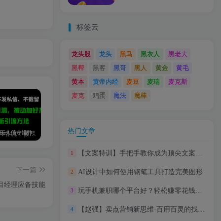
标签云
龙头股
龙头
黑马
黑衣人
黑老大
黑帮
黑客
黑哥
黑人
黄金
黄毛
黄本
黄帝内经
麦豆
麦瑞
麦克斯
麦克
鸡蛋
魔法
魔棒
热门文章
小红书暴力引流，被动加好友，日＋500精准粉，不发作品，不截流，不发私信
免費使用GPT-4 的方法！ 一分錢不花，白嫖 ChatGPT专业版、DALL·E 3等
闲鱼游戏手柄项目，轻松月入过万 最真实的好项目
【文案特训】手把手教你成为顶尖文案高手
1
下一篇
AI设计中如何使用钢笔工具打造完美图形
2
目经理应备技能
玩手机兼职哪个平台好？轻松赚零花钱，找到适合你的兼职平台
3
【赵强】卖点营销新思维-百用百灵的找卖点方法
4