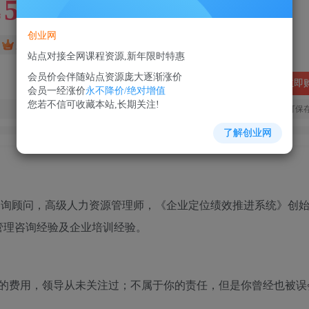
5
88
￥
￥
创业网
免费
超级会员
站点对接全网课程资源,新年限时特惠
会员价会伴随站点资源庞大逐渐涨价
立即
会员一经涨价
永不降价/绝对增值
您若不信可收藏本站,长期关注!
您当前未登录！建议登陆后购买，可保
了解创业网
询顾问，高级人力资源管理师，《企业定位绩效推进系统》创
管理咨询经验及企业培训经验。
费用，领导从未关注过；不属于你的责任，但是你曾经也被误