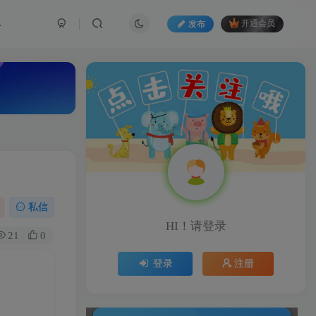
具
发布
开通会员
私信
HI！请登录
21
0
登录
注册