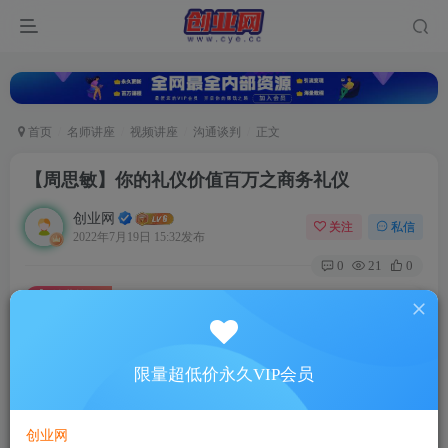
首页
名师讲座
视频讲座
沟通谈判
正文
【周思敏】你的礼仪价值百万之商务礼仪
创业网
关注
私信
2022年7月19日 15:32发布
0
21
0
付费资源
【周思敏】你的礼仪价值百万之商务礼仪
此内容为付费资源，请付费后查看
5
限量超低价永久VIP会员
88
￥
￥
免费
超级会员
创业网