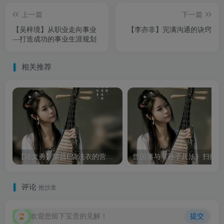
上一篇
下一篇
【吴梓境】从职业走向事业
【李亦非】完满沟通的诀窍
—打造成功的事业生涯规划
相关推荐
【陆文勇】荣昌E袋洗衣的营销模式
曾
评论
抢沙发
欢迎您留下宝贵的见解！
提交