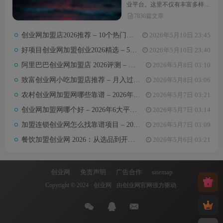
业平台。这里不仅有丰富多样的
创业项目，还提供最新的创业资
7836篇文章
讯和实用的创业指导。无论你是
初次踏上创业之路，还是经验丰
创业网加盟店2026推荐 – 10个热门项目月收益3-8万元真实对比
2026年5月10日 23:45
富的创业达人，创业网都能为你
汇聚无限可能，助力你点亮创业
好项目创业网加盟创业2026精选 – 5万内热门项目月入3万攻略
2026年5月10日 23:40
梦想。
阿里巴巴创业网加盟店 2026评测 – 哪些项目值得加盟+真实费用全解析
2026年5月8日 03:10
致富创业网小吃加盟店推荐 – 月入过万的6类小吃项目及选址避坑要点
2026年5月8日 03:06
农村创业网加盟网哪些靠谱 – 2026年5大平台测评与避坑手册
2026年5月7日 03:21
创业网加盟网哪个好 – 2026年6大平台实测对比与选择建议
2026年5月7日 03:14
加盟连锁创业网怎么找靠谱项目 – 2026年避坑指南与推荐平台
2026年5月7日 03:09
餐饮加盟创业网 2026：从选品到开店，10万以内最值得加盟的7个餐饮品类
2026年5月6日 03:21
创业网
免责声明
广告合作
sitemap
Copyright © 2024 ·
创业网
· 由
创业网官网
强力驱动.