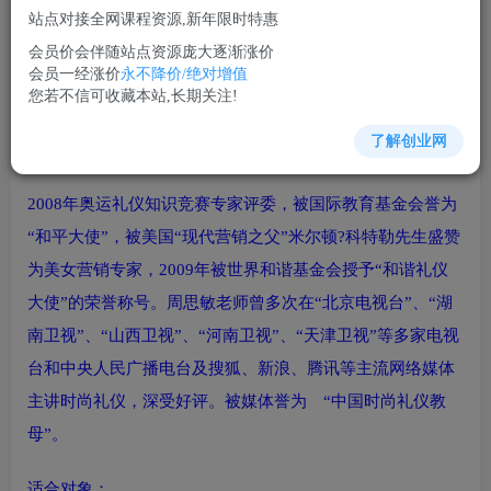
站点对接全网课程资源,新年限时特惠
立即购买
会员价会伴随站点资源庞大逐渐涨价
您当前未登录！建议登陆后购买，可保存购买订单
会员一经涨价
永不降价/绝对增值
您若不信可收藏本站,长期关注!
了解创业网
沟通谈判培训课程视频讲座简介：
2008年奥运礼仪知识竞赛专家评委，被国际教育基金会誉为
“和平大使”，被美国“现代营销之父”米尔顿?科特勒先生盛赞
为美女营销专家，2009年被世界和谐基金会授予“和谐礼仪
大使”的荣誉称号。周思敏老师曾多次在“北京电视台”、“湖
南卫视”、“山西卫视”、“河南卫视”、“天津卫视”等多家电视
台和中央人民广播电台及搜狐、新浪、腾讯等主流网络媒体
主讲时尚礼仪，深受好评。被媒体誉为 “中国时尚礼仪教
母”。
适合对象：