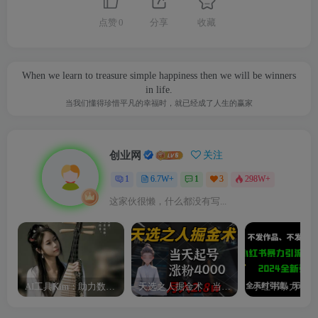
点赞
0
分享
收藏
When we learn to treasure simple happiness then we will be winners
in life.
当我们懂得珍惜平凡的幸福时，就已经成了人生的赢家
创业网
关注
1
6.7W+
1
3
298W+
这家伙很懒，什么都没有写...
AI工具Kim：助力数字化转型的智能助手
天选之人掘金术，当天起号，7条作品涨粉4000+，单月变现2.8w天选之人掘…