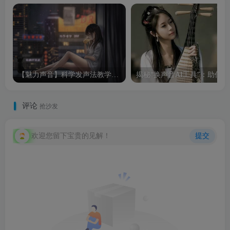
【魅力声音】科学发声法教学课程40集
揭秘“
评论
抢沙发
欢迎您留下宝贵的见解！
提交