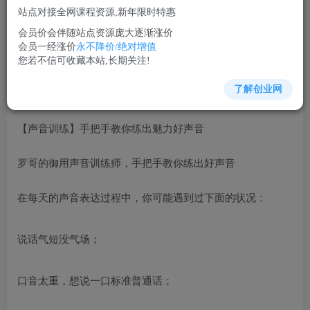
站点对接全网课程资源,新年限时特惠
立即购买
会员价会伴随站点资源庞大逐渐涨价
您当前未登录！建议登陆后购买，可保存购买订单
会员一经涨价
永不降价/绝对增值
您若不信可收藏本站,长期关注!
了解创业网
演讲口才培训课程视频讲座简介：
【声音训练】手把手教你练出魅力好声音
罗哥的御用声音训练师，手把手教你练出好声音
在每天的声音表达过程中，你可能遇到过下面的状况：
说话气短没气场；
口音太重，想说一口标准普通话；