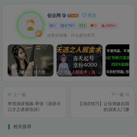
创业网
关注
1
6.7W+
1
3
298W+
这家伙很懒，什么都没有写...
AI工具Kim：助力数字化转型的智能助手
天选之人掘金术，当天起号，7条作品涨粉4000+，单月变现2.8w天选之人掘…
上一篇
下一篇
李强演讲视频-李强《演讲与
【演讲技巧】让你突破自我
口才之讲师培训》
的演讲入门课
相关推荐