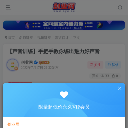
首页
名师讲座
视频讲座
演讲口才
正文
【声音训练】手把手教你练出魅力好声音
创业网
关注
私信
2022年7月17日 21:32发布
0
33
0
付费资源
【声音训练】手把手教你练出魅力好声音
此内容为付费资源，请付费后查看
5
限量超低价永久VIP会员
88
￥
￥
免费
超级会员
创业网