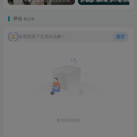
【思维本能】哲科思维点亮创新
张琦·新商业魅力领导成长大课2023新版，高效
评论
抢沙发
欢迎您留下宝贵的见解！
提交
暂无评论内容