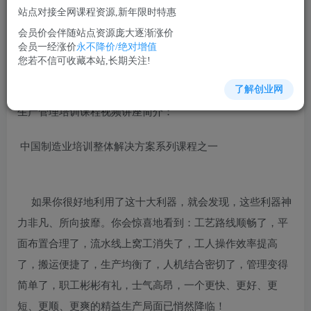
免费
超级会员
站点对接全网课程资源,新年限时特惠
立即购买
会员价会伴随站点资源庞大逐渐涨价
会员一经涨价
永不降价/绝对增值
您当前未登录！建议登陆后购买，可保存购买订单
您若不信可收藏本站,长期关注!
了解创业网
生产管理培训课程视频讲座简介：
中国制造业培训整体解决方案系列课程之一
如果你很好地利用了这十大利器，就会发现，这些利器神
力非凡、所向披靡。你会惊喜地看到：工艺路线顺畅了，平
面布置合理了，流水线上窝工消失了，工人操作效率提高
了，搬运便捷了，生产均衡了，人机结合密切了，管理变得
简单了，职工彬彬有礼，士气高昂，一个更快、更好、更
短、更顺、更爽的精益生产局面已悄然降临！