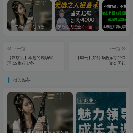
AI工具Kim：助力数字化转型的智能助手
天选之人掘金术，当天起号，7条作品涨粉4000+，单月变现2.8w天选之人掘…
上一篇
下一篇
【刘敏兴】卓越的现场管
【周云】如何降低库存加快
理-5S推行实务
资金周转
相关推荐