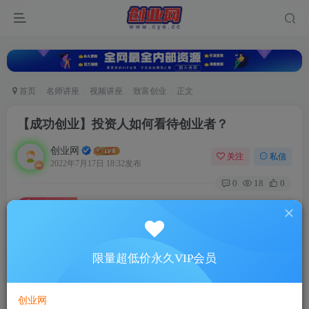
首页
名师讲座
视频讲座
致富创业
正文
【成功创业】投资人如何看待创业者？
创业网
关注
私信
2022年7月17日 18:32发布
0
18
0
付费资源
【成功创业】投资人如何看待创业者？
此内容为付费资源，请付费后查看
5
限量超低价永久VIP会员
88
￥
￥
免费
超级会员
创业网