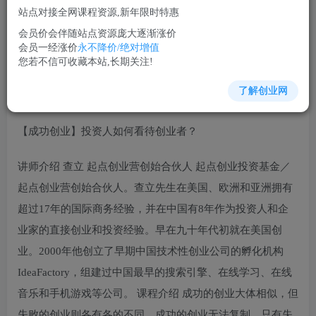
站点对接全网课程资源,新年限时特惠
立即购买
会员价会伴随站点资源庞大逐渐涨价
您当前未登录！建议登陆后购买，可保存购买订单
会员一经涨价
永不降价/绝对增值
您若不信可收藏本站,长期关注!
了解创业网
致富创业培训课程视频讲座简介：
【成功创业】投资人如何看待创业者？
讲师介绍 查立 起点创业营创始合伙人 起点创业投资基金／
起点创业营创始合伙人。查立先生在美国、欧洲和亚洲拥有
超过17年的国际商务经验，并在中国有8年作为投资人和企
业家的直接创业和投资经验。早在九十年代初就在美国创
业。2000年他创立了早期中国技术性创业公司的孵化机构
IdeaFactory，组建过中国最早的搜索引擎、在线学习、在线
音乐和手机游戏等公司。 课程介绍 成功的创业大体相似，但
失败的创业则各有各的不同，成功的创业无法复制，只有失