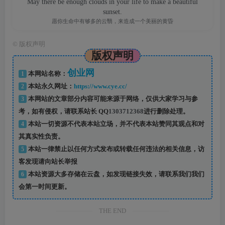
May there be enough clouds in your life to make a beautiful
sunset.
愿你生命中有够多的云翳，来造成一个美丽的黄昏
©
版权声明
版权声明
创业网
1
本网站名称：
2
本站永久网址：
https://www.cye.cc/
3
本网站的文章部分内容可能来源于网络，仅供大家学习与参
考，如有侵权，请联系站长 QQ
1303712368
进行删除处理。
4
本站一切资源不代表本站立场，并不代表本站赞同其观点和对
其真实性负责。
5
本站一律禁止以任何方式发布或转载任何违法的相关信息，访
客发现请向站长举报
6
本站资源大多存储在云盘，如发现链接失效，请联系我们我们
会第一时间更新。
THE END