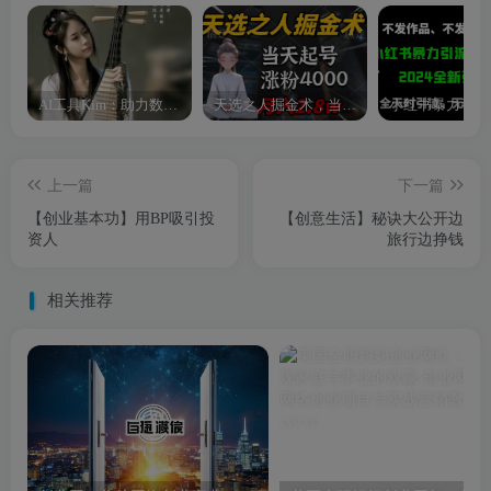
AI工具Kim：助力数字化转型的智能助手
天选之人掘金术，当天起号，7条作品涨粉4000+，单月变现2.8w天选之人掘…
上一篇
下一篇
【创业基本功】用BP吸引投
【创意生活】秘诀大公开边
资人
旅行边挣钱
相关推荐