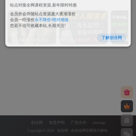
热门文章
站点对接全网课程资源,新年限时特惠
会员价会伴随站点资源庞大逐渐涨价
会员一经涨价
永不降价/绝对增值
您若不信可收藏本站,长期关注!
了解创业网
AI工具Kim：助力数字化转型的智能助手
天选之人掘金术，当天起号，7条作品涨粉4000+，单月变现2.8w天选之人掘…
创业网
免责声明
广告合作
sitemap
Copyright © 2024 ·
创业网
· 由
创业网官网
强力驱动.