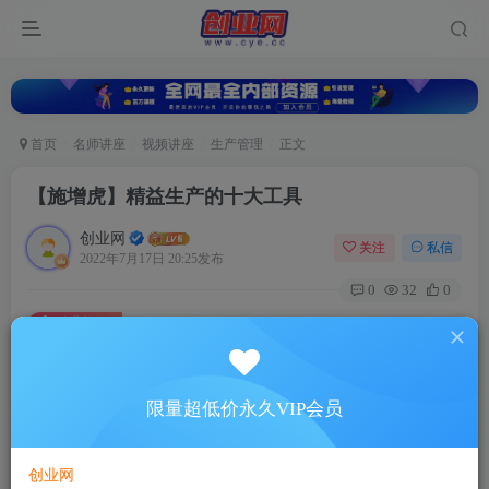
首页
名师讲座
视频讲座
生产管理
正文
【施增虎】精益生产的十大工具
创业网
关注
私信
2022年7月17日 20:25发布
0
32
0
付费资源
【施增虎】精益生产的十大工具
此内容为付费资源，请付费后查看
5
限量超低价永久VIP会员
88
￥
￥
免费
超级会员
创业网