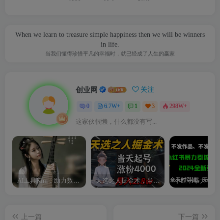
When we learn to treasure simple happiness then we will be winners
in life.
当我们懂得珍惜平凡的幸福时，就已经成了人生的赢家
创业网
关注
0
6.7W+
1
3
298W+
这家伙很懒，什么都没有写...
AI工具Kim：助力数字化转型的智能助手
天选之人掘金术，当天起号，7条作品涨粉4000+，单月变现2.8w天选之人掘…
上一篇
下一篇