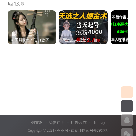
热门文章
AI工具Kim：助力数字化转型的智能助手
天选之人掘金术，当天起号，7条作品涨粉4000+，单月变现2.8w天选之人掘…
创业网
免责声明
广告合作
sitemap
Copyright © 2024 ·
创业网
· 由
创业网官网
强力驱动.