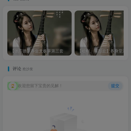
【张广德】养生太极掌第三套
【
评论
抢沙发
欢迎您留下宝贵的见解！
提交