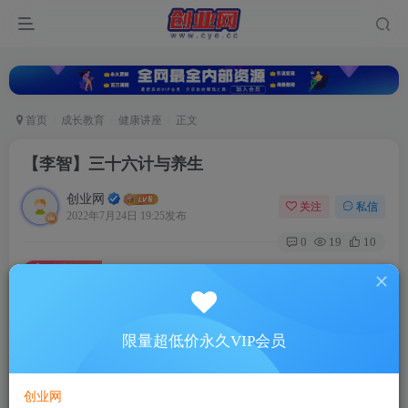
首页
成长教育
健康讲座
正文
【李智】三十六计与养生
创业网
关注
私信
2022年7月24日 19:25发布
0
19
10
付费资源
【李智】三十六计与养生
此内容为付费资源，请付费后查看
5
限量超低价永久VIP会员
￥
免费
超级会员
创业网