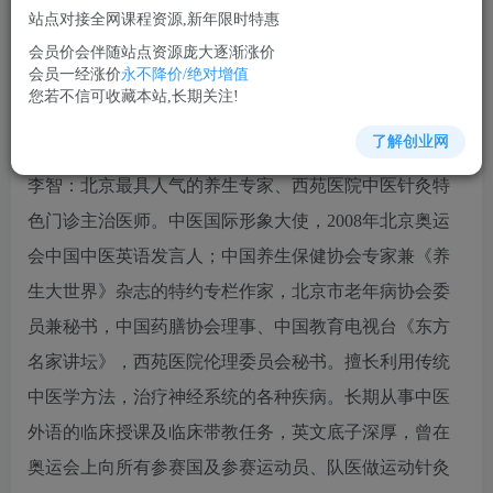
站点对接全网课程资源,新年限时特惠
立即购买
会员价会伴随站点资源庞大逐渐涨价
您当前未登录！建议登陆后购买，可保存购买订单
会员一经涨价
永不降价/绝对增值
您若不信可收藏本站,长期关注!
了解创业网
《三十六计与养生——中医养生的大智慧》李智
李智：北京最具人气的养生专家、西苑医院中医针灸特
色门诊主治医师。中医国际形象大使，2008年北京奥运
会中国中医英语发言人；中国养生保健协会专家兼《养
生大世界》杂志的特约专栏作家，北京市老年病协会委
员兼秘书，中国药膳协会理事、中国教育电视台《东方
名家讲坛》，西苑医院伦理委员会秘书。擅长利用传统
中医学方法，治疗神经系统的各种疾病。长期从事中医
外语的临床授课及临床带教任务，英文底子深厚，曾在
奥运会上向所有参赛国及参赛运动员、队医做运动针灸