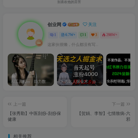
别喜欢他的芬芳
创业网
关注
1
6.7W+
1
3
298W+
这家伙很懒，什么都没有写...
AI工具Kim：助力数字化转型的智能助手
天选之人掘金术，当天起号，7条作品涨粉4000+，单月变现2.8w天选之人掘…
上一篇
下一篇
【张秀勤】中医刮痧-刮痧保
【贺娟、李智】七情致病-六
健康
邪
相关推荐