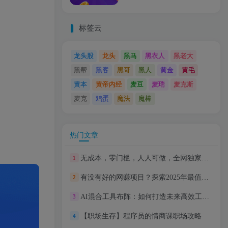
标签云
龙头股
龙头
黑马
黑衣人
黑老大
黑帮
黑客
黑哥
黑人
黄金
黄毛
黄本
黄帝内经
麦豆
麦瑞
麦克斯
麦克
鸡蛋
魔法
魔棒
热门文章
无成本，零门槛，人人可做，全网独家，真实日收益500+
1
有没有好的网赚项目？探索2025年最值得尝试的几种赚钱方式
2
AI混合工具布阵：如何打造未来高效工作环境
3
【职场生存】程序员的情商课职场攻略
4