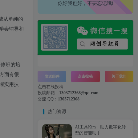
你好我也好，不要忘记哦!
腿也不痛了！
腰也不酸了！
成从单纯的
学会辅导和
工作也轻松了！
研修班的培
方面有很
发送邮件
点击投稿
关于我们
握实用技
点击在线投稿
投稿邮箱：
1303712368@qq.com
交流 QQ：
1303712368
热门资源
AI工具Kim：助力数字化转
型的智能助手