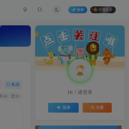
具
发布
开通会员
私信
HI！请登录
41
0
登录
注册