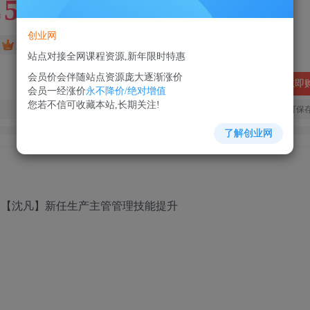
5
88
￥
￥
创业网
免费
超级会员
站点对接全网课程资源,新年限时特惠
会员价会伴随站点资源庞大逐渐涨价
立即
会员一经涨价
永不降价/绝对增值
您若不信可收藏本站,长期关注!
您当前未登录！建议登陆后购买，可保
了解创业网
：【沈凡】新任生产主管管理技能提升