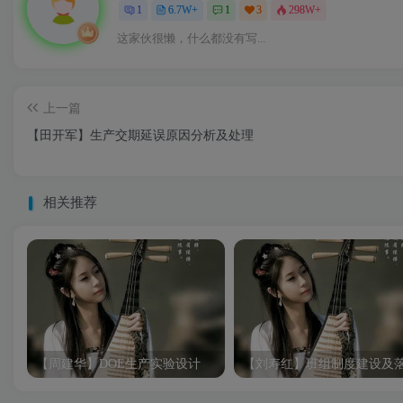
1
6.7W+
1
3
298W+
这家伙很懒，什么都没有写...
上一篇
【田开军】生产交期延误原因分析及处理
相关推荐
【周建华】DOE生产实验设计