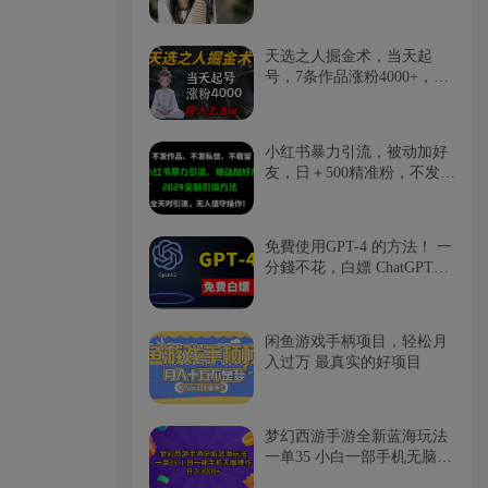
天选之人掘金术，当天起
号，7条作品涨粉4000+，单
月变现2.8w天选之人掘…
小红书暴力引流，被动加好
友，日＋500精准粉，不发作
品，不截流，不发私信
免費使用GPT-4 的方法！ 一
分錢不花，白嫖 ChatGPT专
业版、DALL·E 3等
闲鱼游戏手柄项目，轻松月
入过万 最真实的好项目
梦幻西游手游全新蓝海玩法
一单35 小白一部手机无脑操
作 日入3000+轻轻…