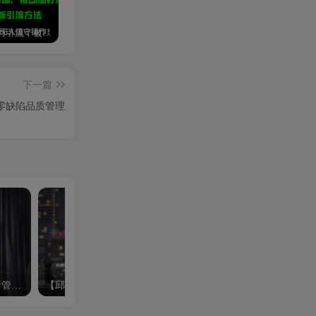
小红书暴力引流，被动加好友，日＋500精准粉，不发作品，不截流，不发私信
免費使用GPT-4 的方法！ 一分錢不花，白嫖 ChatGPT专业版、DALL·E 3等
闲鱼游戏手柄项目，轻松月入过万 最真实的好项目
下一篇
零缺陷品质管理
【生产效率】通过动作分析管理减少生产损耗
【邱伏生】如何有效降低物流成本
【张江涛】降低库存及物