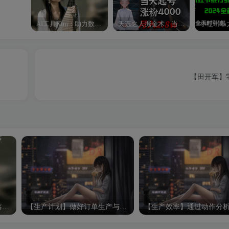
AI工具Kim：助力数字化转型的智能助手
天选之人掘金术，当天起号，7条作品涨粉4000+，单月变现2.8w天选之人掘…
【田开军】
【刘寿红】班组制度建设及落地执行方略（4集）
【生产计划】做好订单生产与跟单的关键点