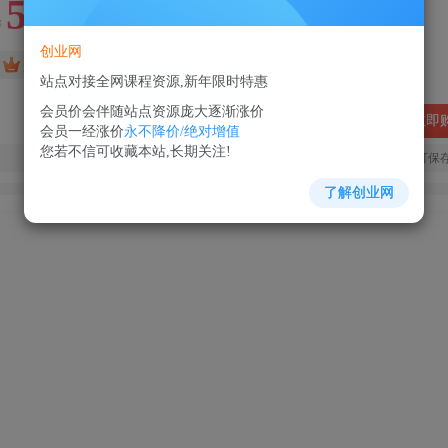
5
88
￥
￥
创业网
免费
超级会员
站点对接全网课程资源,新年限时特惠
会员价会伴随站点资源庞大逐渐涨价
立即
会员一经涨价
永不降价/绝对增值
您若不信可收藏本站,长期关注!
您当前未登录！建议登陆后购买，可保
了解创业网