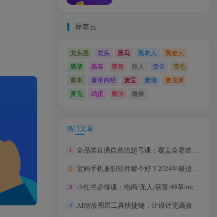
标签云
龙头股
龙头
黑马
黑衣人
黑老大
黑帮
黑客
黑哥
黑人
黄金
黄毛
黄本
黄帝内经
麦豆
麦瑞
麦克斯
麦克
鸡蛋
魔法
魔棒
热门文章
全品类直播自然流起号课：覆盖全赛道的起号打法，新手快速入局不踩坑
1
宝妈手机兼职软件哪个好？2024年最适合宝妈的兼职软件推荐
2
小红书必修课：电商/无人/获客/种草/mcn/直播等多个板块，看了就能干！
3
AI缩放图层工具快捷键，让设计更高效
4