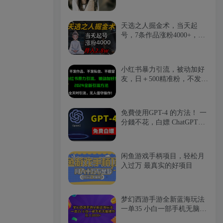
天选之人掘金术，当天起
号，7条作品涨粉4000+，单
月变现2.8w天选之人掘…
小红书暴力引流，被动加好
友，日＋500精准粉，不发作
品，不截流，不发私信
免費使用GPT-4 的方法！ 一
分錢不花，白嫖 ChatGPT专
业版、DALL·E 3等
闲鱼游戏手柄项目，轻松月
入过万 最真实的好项目
梦幻西游手游全新蓝海玩法
一单35 小白一部手机无脑操
作 日入3000+轻轻…