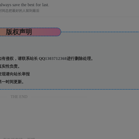
lways save the best for last.
时间总把最好的人留到最后
版权声明
有侵权，请联系站长 QQ
1303712368
进行删除处理。
真实性负责。
发现请向站长举报
第一时间更新。
THE END