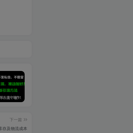
小红书暴力引流，被动加好友，日＋500精准粉，不发作品，不截流，不发私信
免費使用GPT-4 的方法！ 一分錢不花，白嫖 ChatGPT专业版、DALL·E 3等
闲鱼游戏手柄项目，轻松月入过万 最真实的好项目
下一篇
库存及物流成本