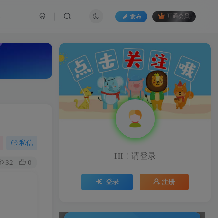
具
发布
开通会员
私信
HI！请登录
32
0
登录
注册