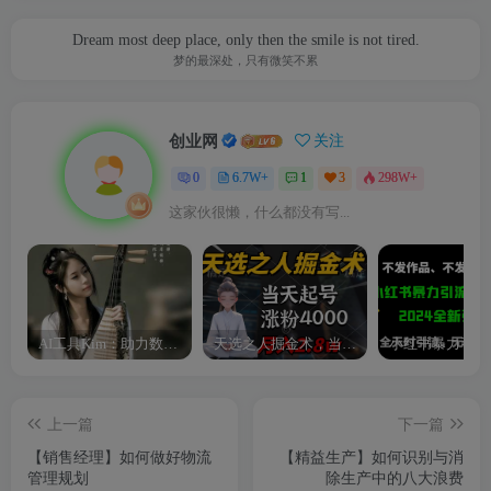
Dream most deep place, only then the smile is not tired.
梦的最深处，只有微笑不累
创业网
关注
0
6.7W+
1
3
298W+
这家伙很懒，什么都没有写...
AI工具Kim：助力数字化转型的智能助手
天选之人掘金术，当天起号，7条作品涨粉4000+，单月变现2.8w天选之人掘…
上一篇
下一篇
【销售经理】如何做好物流
【精益生产】如何识别与消
管理规划
除生产中的八大浪费