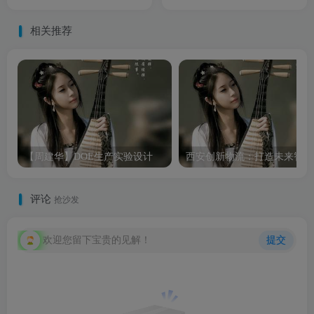
相关推荐
【周建华】DOE生产实验设计
西
评论
抢沙发
欢迎您留下宝贵的见解！
提交