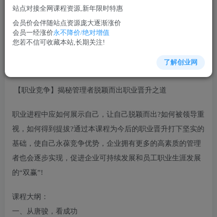
站点对接全网课程资源,新年限时特惠
立即购买
会员价会伴随站点资源庞大逐渐涨价
您当前未登录！建议登陆后购买，可保存购买订单
会员一经涨价
永不降价/绝对增值
您若不信可收藏本站,长期关注!
了解创业网
经理修炼培训课程视频讲座简介：
【职业竞争】揭秘管理者脱颖而出职业晋升之道
职业进程中应如何展示自己，让自己脱颖而出?如何被领导重
视，如何得到提拔?通过本课程为今后的职业晋升打下坚实的
基础，使自己永葆竞争优势，企业拥有更多的高素质的管理
者也会逐步实现，促进企业可持续发展和员工职业生涯发展
的“双赢”!
课程大纲：
一、从唐骏，看成功