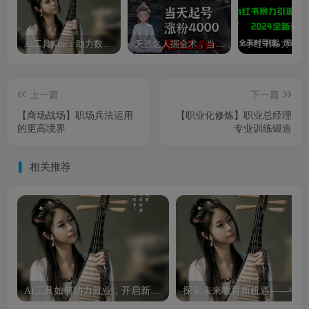
AI工具Kim：助力数字化转型的智能助手
天选之人掘金术，当天起号，7条作品涨粉4000+，单月变现2.8w天选之人掘…
上一篇
下一篇
【商场战场】职场兵法运用
【职业化修炼】职业总经理
的更高境界
专业训练锻造
相关推荐
AI工具如何助力就业，开启新职业机遇
探索