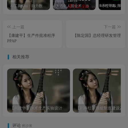
AI工具Kim：助力数字化转型的智能助手
天选之人掘金术，当天起号，7条作品涨粉4000+，单月变现2.8w天选之人掘…
上一篇
下一篇
【康建平】生产件批准程序
【陈定国】总经理研发管理
PPAP
相关推荐
【周建华】DOE生产实验设计
【
评论
抢沙发