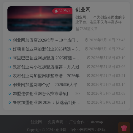
创业网
32.2W+
创业网，一个为创业者而生的专
业平台。这里不仅有丰富多样的
创业项目，还提供最新的创业资
7836篇文章
讯和实用的创业指导。无论你是
初次踏上创业之路，还是经验丰
创业网加盟店2026推荐 – 10个热门项目月收益3-8万元真实对比
2026年5月10日 23:45
富的创业达人，创业网都能为你
汇聚无限可能，助力你点亮创业
好项目创业网加盟创业2026精选 – 5万内热门项目月入3万攻略
2026年5月10日 23:40
梦想。
阿里巴巴创业网加盟店 2026评测 – 哪些项目值得加盟+真实费用全解析
2026年5月8日 03:10
致富创业网小吃加盟店推荐 – 月入过万的6类小吃项目及选址避坑要点
2026年5月8日 03:06
农村创业网加盟网哪些靠谱 – 2026年5大平台测评与避坑手册
2026年5月7日 03:21
创业网加盟网哪个好 – 2026年6大平台实测对比与选择建议
2026年5月7日 03:14
加盟连锁创业网怎么找靠谱项目 – 2026年避坑指南与推荐平台
2026年5月7日 03:09
餐饮加盟创业网 2026：从选品到开店，10万以内最值得加盟的7个餐饮品类
2026年5月6日 03:21
创业网
免责声明
广告合作
sitemap
Copyright © 2024 ·
创业网
· 由
创业网官网
强力驱动.