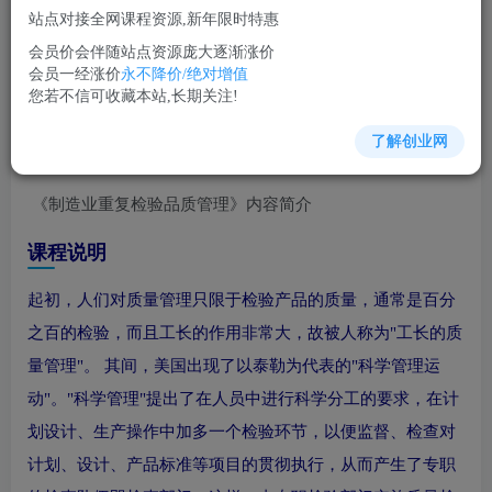
站点对接全网课程资源,新年限时特惠
立即购买
会员价会伴随站点资源庞大逐渐涨价
您当前未登录！建议登陆后购买，可保存购买订单
会员一经涨价
永不降价/绝对增值
您若不信可收藏本站,长期关注!
了解创业网
生产管理培训课程视频讲座简介：
《制造业重复检验品质管理》内容简介
课程说明
起初，人们对质量管理只限于检验产品的质量，通常是百分
之百的检验，而且工长的作用非常大，故被人称为"工长的质
量管理"。 其间，美国出现了以泰勒为代表的"科学管理运
动"。"科学管理"提出了在人员中进行科学分工的要求，在计
划设计、生产操作中加多一个检验环节，以便监督、检查对
计划、设计、产品标准等项目的贯彻执行，从而产生了专职