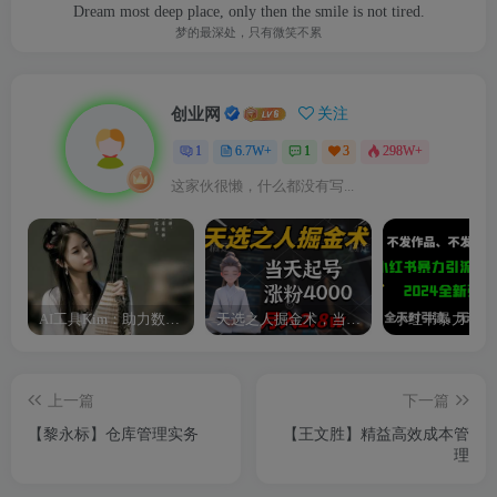
Dream most deep place, only then the smile is not tired.
梦的最深处，只有微笑不累
创业网
关注
1
6.7W+
1
3
298W+
这家伙很懒，什么都没有写...
AI工具Kim：助力数字化转型的智能助手
天选之人掘金术，当天起号，7条作品涨粉4000+，单月变现2.8w天选之人掘…
上一篇
下一篇
【黎永标】仓库管理实务
【王文胜】精益高效成本管
理