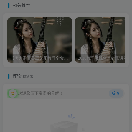
相关推荐
【唐大雷】员工关系管理全套技巧（6集）
2
评论
抢沙发
欢迎您留下宝贵的见解！
提交