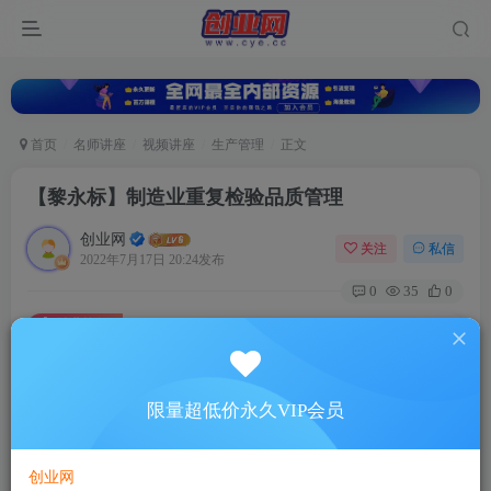
首页
名师讲座
视频讲座
生产管理
正文
【黎永标】制造业重复检验品质管理
创业网
关注
私信
2022年7月17日 20:24发布
0
35
0
付费资源
【黎永标】制造业重复检验品质管理
此内容为付费资源，请付费后查看
5
限量超低价永久VIP会员
88
￥
￥
免费
超级会员
创业网