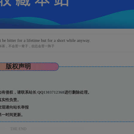
ile, grows with a kiss and ends with a tear.
起于微笑，浓于亲吻，逝于泪水
版权声明
有侵权，请联系站长 QQ
1303712368
进行删除处理。
真实性负责。
发现请向站长举报
第一时间更新。
THE END