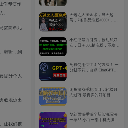
让你即使作
入。
天选之人掘金术，当天起
号，7条作品涨粉4000+，单
月变现2.8w天选之人掘…
，只需简单几
小红书暴力引流，被动加好
友，日＋500精准粉，不发作
品，不截流，不发私信
、剪辑，到
免費使用GPT-4 的方法！ 一
分錢不花，白嫖 ChatGPT专
业版、DALL·E 3等
要提升个人
闲鱼游戏手柄项目，轻松月
入过万 最真实的好项目
勇敢地迈出
梦幻西游手游全新蓝海玩法
一单35 小白一部手机无脑操
。让我们携
作 日入3000+轻轻…