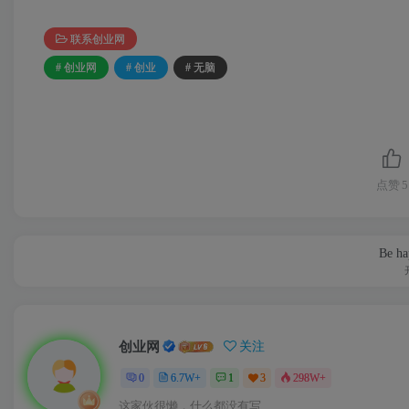
联系创业网
# 创业网
# 创业
# 无脑
点赞
5
Put your heart, mind, and soul int
即便是再微小不过
创业网
关注
0
6.7W+
1
3
298W+
这家伙很懒，什么都没有写...