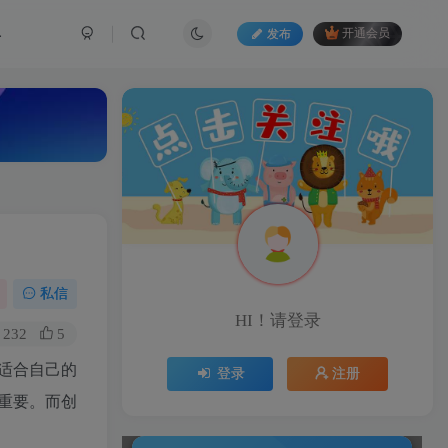
具
发布
开通会员
私信
HI！请登录
232
5
适合自己的
登录
注册
重要。而创