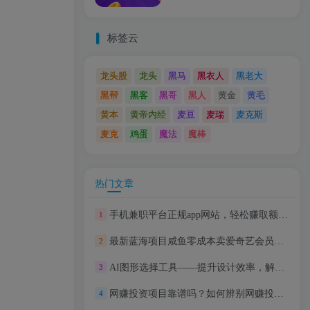
标签云
龙头股
龙头
黑马
黑衣人
黑老大
黑帮
黑客
黑哥
黑人
黄金
黄毛
黄本
黄帝内经
麦豆
麦瑞
麦克斯
麦克
鸡蛋
魔法
魔棒
热门文章
手机兼职平台正规app网站，轻松赚取额外收入的最佳选择
1
最新蓝海项目咸鱼零成本卖爱奇艺会员小白有手就行 无脑操作轻松日入三位数
2
AI图形选择工具——提升设计效率，解放创意无限可能
3
网赚投资项目靠谱吗？如何辨别网赚投资项目的真实性与风险
4