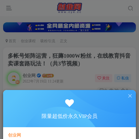
首页
创业课程
吸粉引流
正文
多帐号矩阵运营，狂薅1000W粉丝，在线教育抖音
卖课套路玩法！（共3节视频）
创业网
关注
私信
2022年7月19日 11:24更新
0
20
0
付费资源
多帐号矩阵运营，狂薅1000W粉丝，在线教育抖音卖课套路玩法！（共3节视频）
限量超低价永久VIP会员
此内容为付费资源，请付费后查看
5
限时特惠
88
￥
￥
创业网