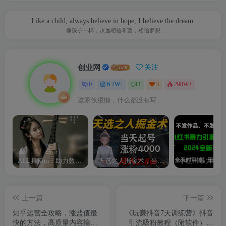
Like a child, always believe in hope, I believe the dream.
像孩子一样，永远相信希望，相信梦想
创业网
关注
0
6.7W+
1
3
298W+
这家伙很懒，什么都没有写...
AI工具Kim：助力数字化转型的智能助手
天选之人掘金术，当天起号，7条作品涨粉4000+，单月变现2.8w天选之人掘…
上一篇
下一篇
知乎运营全攻略，涨盐值最
《玩赚抖音7天训练营》抖音
快的方法，高质量内容输出
引流吸粉教程（附软件）财