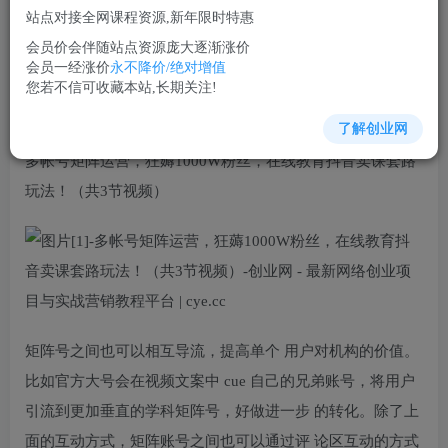
免费
超级会员
站点对接全网课程资源,新年限时特惠
立即购买
会员价会伴随站点资源庞大逐渐涨价
会员一经涨价
永不降价/绝对增值
您当前未登录！建议登陆后购买，可保存购买订单
您若不信可收藏本站,长期关注!
了解创业网
多帐号矩阵运营，狂薅1000W粉丝，在线教育抖音卖课套路
玩法！（共3节视频）
矩阵号之间也可以相互导流，提高单个 用户对机构的价值。
比如官方大号会在视频文案中 cue 自己的兄弟账号，将用户
引流到更加垂直的学科矩阵号，好做进一步 的转化。除了上
面的互动方式，矩阵账号之间也可以通过评 论区互动的方式