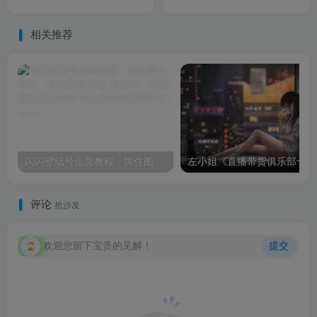
与引流变现玩法（共3节视
神大咖会售价499
频）
相关推荐
闪闪壁纸号运营教程，抓住图文风口，快速吸粉变现
左小
评论
抢沙发
欢迎您留下宝贵的见解！
提交