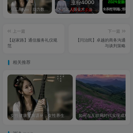
AI工具Kim：助力数字化转型的智能助手
天选之人掘金术，当天起号，7条作品涨粉4000+，单月变现2.8w天选之人掘…
上一篇
下一篇
【赵家路】通信服务礼仪规
【闫治民】卓越的商务沟通
范
与谈判策略
相关推荐
女性健康宝典讲座，女性养生保健知识讲座
如