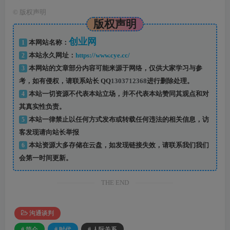
©
版权声明
版权声明
创业网
1
本网站名称：
2
本站永久网址：
https://www.cye.cc/
3
本网站的文章部分内容可能来源于网络，仅供大家学习与参
考，如有侵权，请联系站长 QQ
1303712368
进行删除处理。
4
本站一切资源不代表本站立场，并不代表本站赞同其观点和对
其真实性负责。
5
本站一律禁止以任何方式发布或转载任何违法的相关信息，访
客发现请向站长举报
6
本站资源大多存储在云盘，如发现链接失效，请联系我们我们
会第一时间更新。
THE END
沟通谈判
# 简介
# 时代
# 人际关系