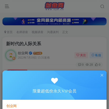
首页
名师讲座
视频讲座
沟通谈判
正文
新时代的人际关系
创业网
关注
私信
2022年7月19日 15:31发布
0
28
0
付费资源
新时代的人际关系
此内容为付费资源，请付费后查看
5
限量超低价永久VIP会员
88
￥
￥
免费
超级会员
创业网