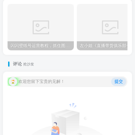
闪闪壁纸号运营教程，抓住图文风口，快速吸粉变现
左小
评论
抢沙发
欢迎您留下宝贵的见解！
提交