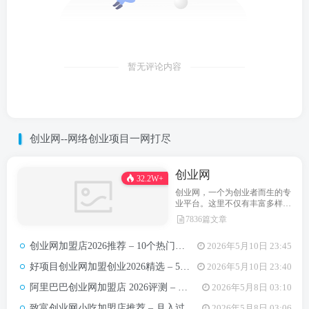
暂无评论内容
创业网--网络创业项目一网打尽
创业网
32.2W+
创业网，一个为创业者而生的专
业平台。这里不仅有丰富多样的
创业项目，还提供最新的创业资
7836篇文章
讯和实用的创业指导。无论你是
初次踏上创业之路，还是经验丰
创业网加盟店2026推荐 – 10个热门项目月收益3-8万元真实对比
2026年5月10日 23:45
富的创业达人，创业网都能为你
汇聚无限可能，助力你点亮创业
好项目创业网加盟创业2026精选 – 5万内热门项目月入3万攻略
2026年5月10日 23:40
梦想。
阿里巴巴创业网加盟店 2026评测 – 哪些项目值得加盟+真实费用全解析
2026年5月8日 03:10
致富创业网小吃加盟店推荐 – 月入过万的6类小吃项目及选址避坑要点
2026年5月8日 03:06