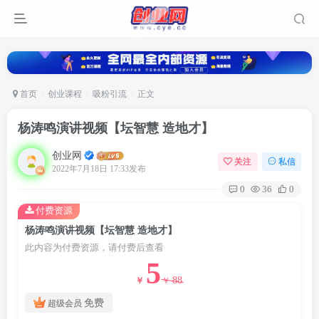
首页
创业课程
吸粉引流
正文
杨涛鸣演讲视频【坛智慧 造地才】
创业网
关注
私信
2022年7月18日 17:33发布
0
36
0
付费资源
杨涛鸣演讲视频【坛智慧 造地才】
此内容为付费资源，请付费后查看
5
88
￥
￥
免费
超级会员