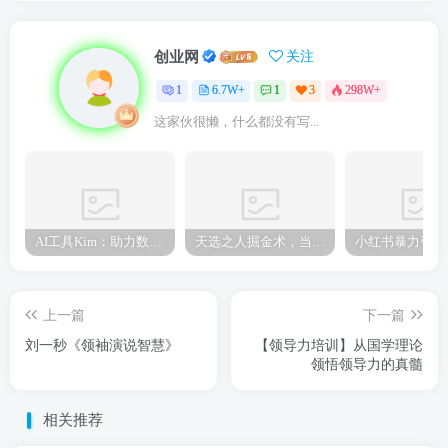
创业网
关注
1
6.7W+
1
3
298W+
这家伙很懒，什么都没有写...
AI工具Kim：助力数字化转型的智能助手
天选之人掘金术，当天起号，7条作品涨粉4000+，单月变现2.8w天选之人掘…
上一篇
下一篇
刘一秒《领袖演说智慧》
【领导力培训】从国学理论
领悟领导力的真髓
相关推荐