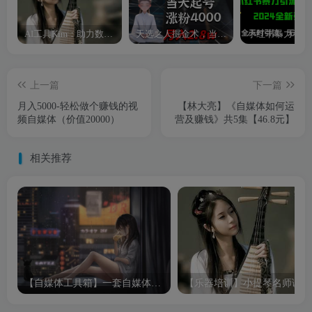
AI工具Kim：助力数字化转型的智能助手
天选之人掘金术，当天起号，7条作品涨粉4000+，单月变现2.8w天选之人掘…
上一篇
下一篇
月入5000-轻松做个赚钱的视
【林大亮】《自媒体如何运
频自媒体（价值20000）
营及赚钱》共5集【46.8元】
相关推荐
【自媒体工具箱】一套自媒体常用软件打包
【乐