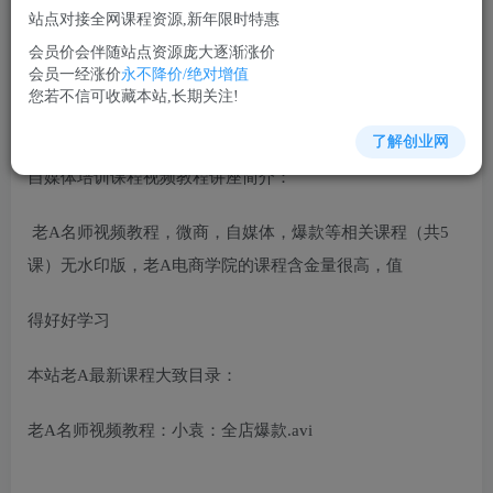
免费
超级会员
站点对接全网课程资源,新年限时特惠
立即购买
会员价会伴随站点资源庞大逐渐涨价
会员一经涨价
永不降价/绝对增值
您当前未登录！建议登陆后购买，可保存购买订单
您若不信可收藏本站,长期关注!
了解创业网
自媒体培训课程视频教程讲座简介：
老A名师视频教程，微商，自媒体，爆款等相关课程（共5
课）无水印版，老A电商学院的课程含金量很高，值
得好好学习
本站老A最新课程大致目录：
老A名师视频教程：小袁：全店爆款.avi