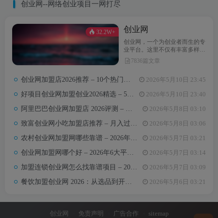
创业网--网络创业项目一网打尽
创业网
32.2W+
创业网，一个为创业者而生的专
业平台。这里不仅有丰富多样的
创业项目，还提供最新的创业资
7836篇文章
讯和实用的创业指导。无论你是
初次踏上创业之路，还是经验丰
创业网加盟店2026推荐 – 10个热门项目月收益3-8万元真实对比
2026年5月10日 23:45
富的创业达人，创业网都能为你
汇聚无限可能，助力你点亮创业
好项目创业网加盟创业2026精选 – 5万内热门项目月入3万攻略
2026年5月10日 23:40
梦想。
阿里巴巴创业网加盟店 2026评测 – 哪些项目值得加盟+真实费用全解析
2026年5月8日 03:10
致富创业网小吃加盟店推荐 – 月入过万的6类小吃项目及选址避坑要点
2026年5月8日 03:06
农村创业网加盟网哪些靠谱 – 2026年5大平台测评与避坑手册
2026年5月7日 03:21
创业网加盟网哪个好 – 2026年6大平台实测对比与选择建议
2026年5月7日 03:14
加盟连锁创业网怎么找靠谱项目 – 2026年避坑指南与推荐平台
2026年5月7日 03:09
餐饮加盟创业网 2026：从选品到开店，10万以内最值得加盟的7个餐饮品类
2026年5月6日 03:21
创业网
免责声明
广告合作
sitemap