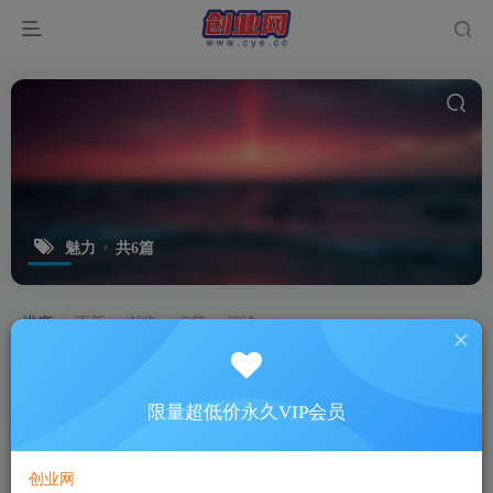
魅力
共6篇
排序
更新
浏览
点赞
评论
限量超低价永久VIP会员
创业网
【李赛美】经方的魅力
【林伟贤】魅力表达