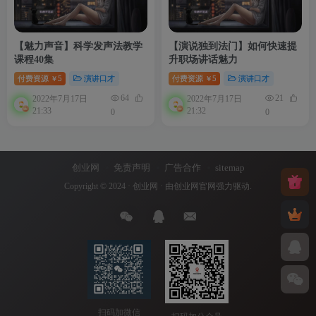
【魅力声音】科学发声法教学
【演说独到法门】如何快速提
课程40集
升职场讲话魅力
付费资源
5
演讲口才
付费资源
5
演讲口才
￥
￥
64
21
2022年7月17日
2022年7月17日
21:33
21:32
0
0
创业网
免责声明
广告合作
sitemap
Copyright © 2024 ·
创业网
· 由
创业网官网
强力驱动.
扫码加微信