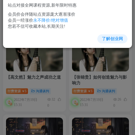
站点对接全网课程资源,新年限时特惠
付费资源
5
中医文学
付费资源
5
成功励志
￥
￥
会员价会伴随站点资源庞大逐渐涨价
会员一经涨价
永不降价/绝对增值
25
20
2022年7月23日
2022年7月22日
您若不信可收藏本站,长期关注!
23:00
09:59
1
0
了解创业网
【高文然】魅力之声成功之道
【张锦贵】如何创造魅力与影
响力
付费资源
5
沟通谈判
付费资源
5
沟通谈判
￥
￥
32
26
2022年7月19日
2022年7月19日
15:31
15:31
0
0